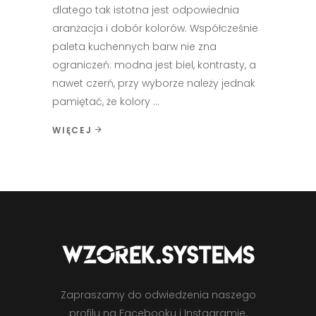
dlatego tak istotna jest odpowiednia
aranżacja i dobór kolorów. Współcześnie
paleta kuchennych barw nie zna
ograniczeń: modna jest biel, kontrasty, a
nawet czerń, przy wyborze należy jednak
pamiętać, że kolory
WIĘCEJ
Zapraszamy do odwiedzenia naszego
profilu na Facebooku i Instagramie.