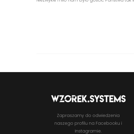
Niezwykle miło nam było gościć Państwa tak l
Zapraszamy do odwiedzenia
naszego profilu na Facebooku i
Instagramie.