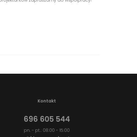
 a projektantów zapraszamy do współpracy!
Kontakt
696 605 544
pn. - pt.: 08:00 - 15:00