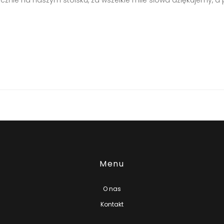
icznie na naszym stoisku, za wszelkie miłe słowa dziękujemy,
Menu
O nas
Kontakt