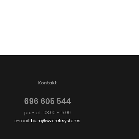
Kontakt
696 605 544
pn. - pt.: 08:00 - 15:00
e-mail:
biuro@wzorek.systems