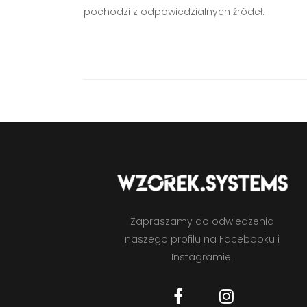
pochodzi z odpowiedzialnych źródeł.
Zapraszamy do odwiedzenia
naszego profilu na Facebooku i
Instagramie.