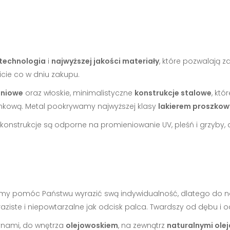
technologia
i
najwyższej jakości materiały
, które pozwalają 
cie co w dniu zakupu.
iniowe
oraz włoskie, minimalistyczne
konstrukcje stalowe
, kt
nkową. Metal pookrywamy najwyższej klasy
lakierem proszko
 konstrukcje są odporne na promieniowanie UV, pleśń i grzyby, 
emy pomóc Państwu wyrazić swą indywidualność, dlatego do 
wyraziste i niepowtarzalne jak odcisk palca. Twardszy od dębu i
ynami, do wnętrza
olejowoskiem
, na zewnątrz
naturalnymi ole