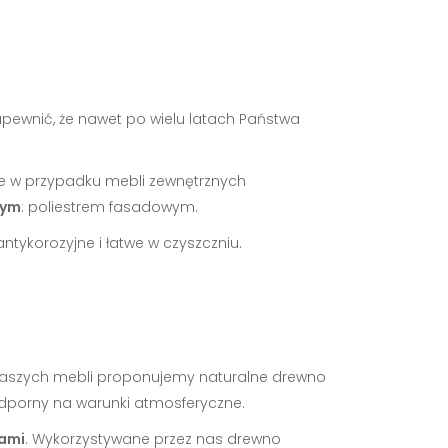
zapewnić, że nawet po wielu latach Państwa
óre w przypadku mebli zewnętrznych
wym
: poliestrem fasadowym.
antykorozyjne i łatwe w czyszczniu.
naszych mebli proponujemy naturalne drewno
 odporny na warunki atmosferyczne.
jami
. Wykorzystywane przez nas drewno