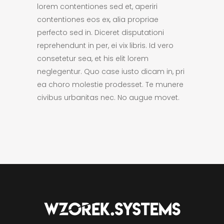
lorem contentiones sed et, aperiri
contentiones eos ex, alia propriae
perfecto sed in. Diceret disputationi
reprehendunt in per, ei vix libris. Id vero
consetetur sea, et his elit lorem
neglegentur. Quo case iusto dicam in, pri
ea choro molestie prodesset. Te munere
civibus urbanitas nec. No augue movet.