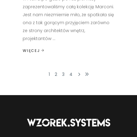
zaprezentowaliśmy całą kolekcję Marconi.
Jest nam niezmiernie miło, że spotkała się
ona z tak gorącym przyjęciem zarówno
ze strony architektów wnętrz,
projektantów
WIĘCEJ
1
2
3
4